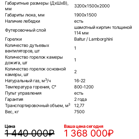
Габаритные размеры (ДхШхВ),
3200x1500x2000
мм
Габариты люка, мм
1900х1500
Наличие лебедки
есть
шамотный кирпич толщиной
Футеровочный слой
114 мм
Горелки
Baltur / Lamborghini
Количество дутьевых
1
вентиляторов, шт
Количество горелок камеры
1
дожига, шт
Количество горелок основной
2
камеры, шт
3
Натуральный газ, м
/ч
16-22
Температура горения, С°
800-1200
Пульт управления
есть
Гарантия
2 года
3
Транспортировочный объем, м
12,77
Вес, кг
7500
Цена
Ваша цена сегодня
1 440 000₽
1 368 000₽