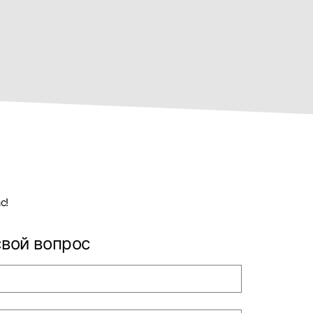
с!
свой вопрос