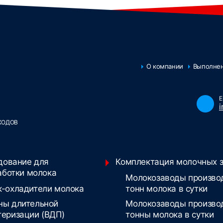
О компании
Выполне
E
ХОДОВ
дование для
Комплектация молочных 
аботки молока
Молокозаводы произво
к-охладители молока
тонн молока в сутки
ны длительной
Молокозаводы произво
теризации (ВДП)
тонны молока в сутки