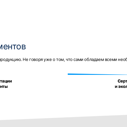
ментов
родукцию. Не говоря уже о том, что сами обладаем всеми не
атации
Сер
енты
и эко