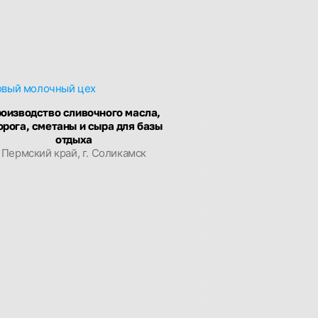
оизводство сливочного масла,
орога, сметаны и сыра для базы
отдыха
Пермский край, г. Соликамск
Поставка обору
переработк
500 литров мол
Тверская област