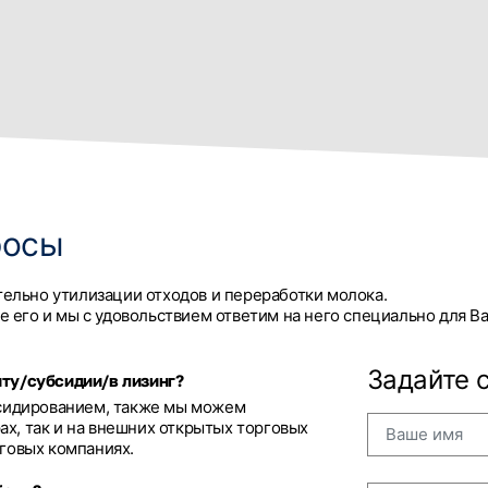
росы
тельно утилизации отходов и переработки молока.
е его и мы с удовольствием ответим на него специально для Ва
Задайте 
ту/субсидии/в лизинг?
бсидированием, также мы можем
рах, так и на внешних открытых торговых
говых компаниях.