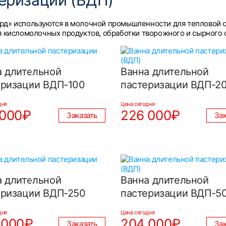
еризации (ВДП)
рд» используются в молочной промышленности для тепловой 
я кисломолочных продуктов, обработки творожного и сырного с
а длительной
Ванна длительной
еризации ВДП-100
пастеризации ВДП-2
дня
Цена сегодня
 000₽
226 000₽
Заказать
Зак
а длительной
Ванна длительной
еризации ВДП-250
пастеризации ВДП-5
дня
Цена сегодня
 000₽
204 000₽
Заказать
Зак