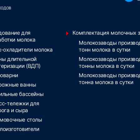
ХОДОВ
дование для
Комплектация молочных 
аботки молока
Молокозаводы произво
к-охладители молока
тонн молока в сутки
ны длительной
Молокозаводы произво
теризации (ВДП)
тонны молока в сутки
оварни
Молокозаводы произво
тонна молока в сутки
рожные ванны
ильные бассейны
сс-тележки для
рога и сыра
мовочные столы
лоизготовители