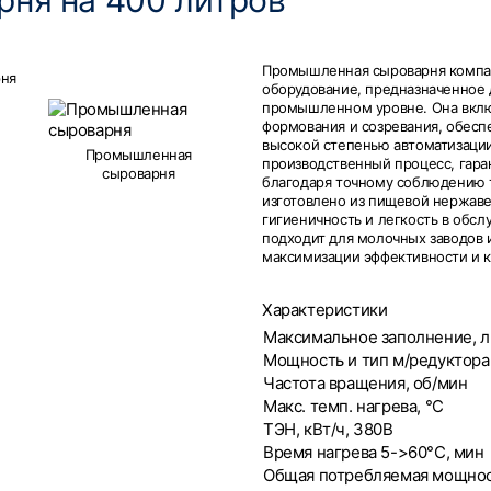
ня на 400 литров
Промышленная сыроварня компа
ня
оборудование, предназначенное 
промышленном уровне. Она вклю
формования и созревания, обес
высокой степенью автоматизации
Промышленная
производственный процесс, гара
сыроварня
благодаря точному соблюдению 
изготовлено из пищевой нержаве
гигиеничность и легкость в обс
подходит для молочных заводов 
максимизации эффективности и к
Характеристики
Максимальное заполнение, л
Мощность и тип м/редуктора,
Частота вращения, об/мин
Макс. темп. нагрева, °С
ТЭН, кВт/ч, 380В
Время нагрева 5->60°С, мин
Общая потребляемая мощност