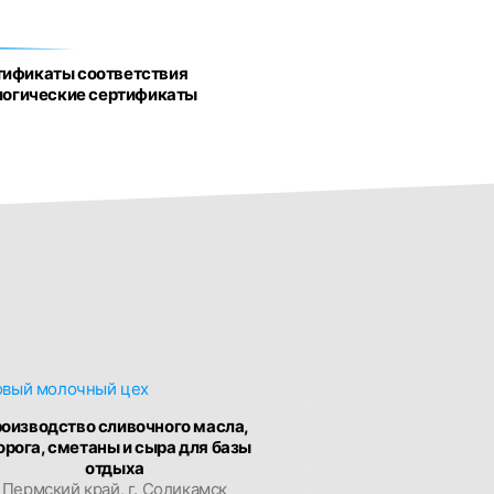
тификаты соответствия
логические сертификаты
оизводство сливочного масла,
орога, сметаны и сыра для базы
отдыха
Пермский край, г. Соликамск