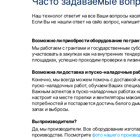
Часто задаваемые воп
Наш технолог ответит на все Ваши вопросы каса
Если Вы не нашли ответ на свйо вопрос, напишит
Возможно ли приобрести оборудование по гран
Мы работаем с грантами и государственным су
участвовать в закупках как на внутренних тенде
площадках, успешно проходим проверки в лизин
Возможна ли доставка и пуско-наладочные ра
Конечно, мы всегда можем помочь с доставкой 
пуско-наладочных работ, обучаем Ваших специа
Важным аспектов в пуско-наладочных работах н
настроит на месте горелки и вентиляторы макси
потребностей и постарается достичь белого дым
запах и выбросы.
Вы производители?
Да, мы производители. Все оборудование изгот
производстве. Посмотрите
фото нашего произво