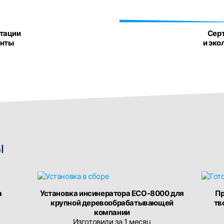
атации
Сер
енты
и эко
ы
а
Установка инсинератора ECO-8000 для
Пр
крупной деревообрабатывающей
тв
компании
Изготовили за 1 месяц