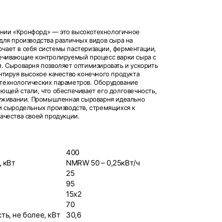
нии «Кронфорд» — это высокотехнологичное
для производства различных видов сыра на
чает в себя системы пастеризации, ферментации,
печивающие контролируемый процесс варки сыра с
. Сыроварня позволяет оптимизировать и ускорить
нтируя высокое качество конечного продукта
технологических параметров. Оборудование
ющей стали, что обеспечивает его долговечность,
луживании. Промышленная сыроварня идеально
и сыродельных производств, стремящихся к
ачества своей продукции.
400
 кВт
NMRW 50 – 0,25кВт/ч
25
95
15x2
70
ь, не более, кВт
30,6