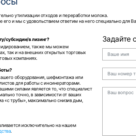
росы
тельно утилизации отходов и переработки молока.
е его и мы с удовольствием ответим на него специально для Ва
Задайте 
ту/субсидии/в лизинг?
бсидированием, также мы можем
рах, так и на внешних открытых торговых
говых компаниях.
боты?
нашего оборудования, шефмонтажа или
листов для работы с инсинераторами.
ашими силами является то, что специалист
мально точно, в зависимости от ваших
а «с трубы», максимально снизив дым,
авливается исключительно на нашем
дства
.