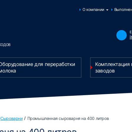
О компании
Выполне
E
ХОДОВ
Оборудование для переработки
Комплектация
молока
заводов
Сыроварни
Промышленная сыроварня на 400 литров